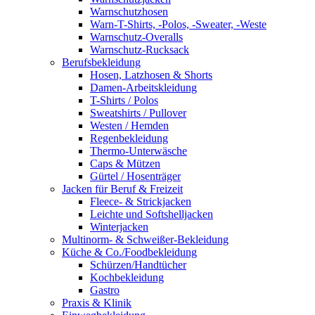
Warnschutzhosen
Warn-T-Shirts, -Polos, -Sweater, -Weste
Warnschutz-Overalls
Warnschutz-Rucksack
Berufsbekleidung
Hosen, Latzhosen & Shorts
Damen-Arbeitskleidung
T-Shirts / Polos
Sweatshirts / Pullover
Westen / Hemden
Regenbekleidung
Thermo-Unterwäsche
Caps & Mützen
Gürtel / Hosenträger
Jacken für Beruf & Freizeit
Fleece- & Strickjacken
Leichte und Softshelljacken
Winterjacken
Multinorm- & Schweißer-Bekleidung
Küche & Co./Foodbekleidung
Schürzen/Handtücher
Kochbekleidung
Gastro
Praxis & Klinik