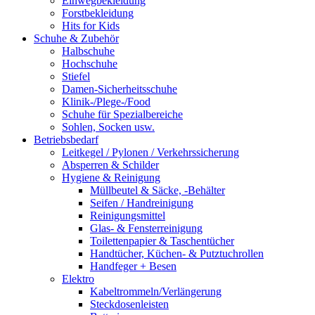
Einwegbekleidung
Forstbekleidung
Hits for Kids
Schuhe & Zubehör
Halbschuhe
Hochschuhe
Stiefel
Damen-Sicherheitsschuhe
Klinik-/Plege-/Food
Schuhe für Spezialbereiche
Sohlen, Socken usw.
Betriebsbedarf
Leitkegel / Pylonen / Verkehrssicherung
Absperren & Schilder
Hygiene & Reinigung
Müllbeutel & Säcke, -Behälter
Seifen / Handreinigung
Reinigungsmittel
Glas- & Fensterreinigung
Toilettenpapier & Taschentücher
Handtücher, Küchen- & Putztuchrollen
Handfeger + Besen
Elektro
Kabeltrommeln/Verlängerung
Steckdosenleisten