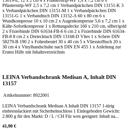
13019-E, 12 x 2 cm 4 x Pflasterstrip-WF 1,9 x 7,2 cm 8 x
Pflasterstrip-WF 2,5 x 7,2 cm 1 Verbandpäckchen DIN 13151-K 3
x Verbandpäckchen DIN 13151-M 1 x Verbandpäckchen DIN
13151-G 1 x Verbandtuch DIN 13152-A 60 x 80 cm 6 x
Wundkompresse 10 x 10 cm 2 x Augenkompresse 5,6 x 7,2 cm 1 x
Kälte-Sofortkompresse 1 x Rettungsdecke 160 x 210 cm, silber/gold
2 x Fixierbinde DIN 61634-FB-6 6 cm 2 x Fixierbinde DIN 61634-
FB-8 8 cm 2 x Dreiecktuch DIN 13168-D Vlies 1 x Schere DIN
58279-B 190 2 x Folienbeutel 30 x 40 cm 5 x Vliesstofftuch 20 x
30 cm 4 x Vinylhandschuhe nach DIN EN 455 1 x Anleitung zur
Ersten Hilfe mit Inhaltsverzeichnis
LEINA Verbandschrank Medisan A, Inhalt DIN
13157
Artikelnummer:
8922001
LEINA Verbandschrank Medisan A Inhalt DIN 13157 1-türig
einbrennlackiert mit Sicherheitsschloss 1 Einlegeboden Gewicht:
2.800 g für den Markt: D / L / CH Für wen geeignet: Inhalt na...
41,90 €