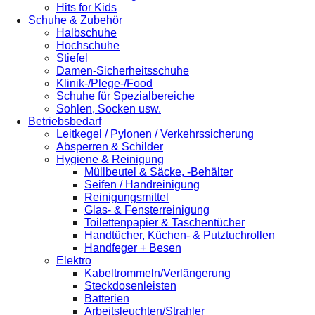
Hits for Kids
Schuhe & Zubehör
Halbschuhe
Hochschuhe
Stiefel
Damen-Sicherheitsschuhe
Klinik-/Plege-/Food
Schuhe für Spezialbereiche
Sohlen, Socken usw.
Betriebsbedarf
Leitkegel / Pylonen / Verkehrssicherung
Absperren & Schilder
Hygiene & Reinigung
Müllbeutel & Säcke, -Behälter
Seifen / Handreinigung
Reinigungsmittel
Glas- & Fensterreinigung
Toilettenpapier & Taschentücher
Handtücher, Küchen- & Putztuchrollen
Handfeger + Besen
Elektro
Kabeltrommeln/Verlängerung
Steckdosenleisten
Batterien
Arbeitsleuchten/Strahler