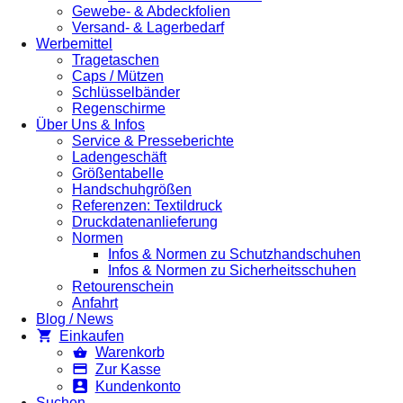
Gewebe- & Abdeckfolien
Versand- & Lagerbedarf
Werbemittel
Tragetaschen
Caps / Mützen
Schlüsselbänder
Regenschirme
Über Uns & Infos
Service & Presseberichte
Ladengeschäft
Größentabelle
Handschuhgrößen
Referenzen: Textildruck
Druckdatenanlieferung
Normen
Infos & Normen zu Schutzhandschuhen
Infos & Normen zu Sicherheitsschuhen
Retourenschein
Anfahrt
Blog / News
Einkaufen
Warenkorb
Zur Kasse
Kundenkonto
Suchen